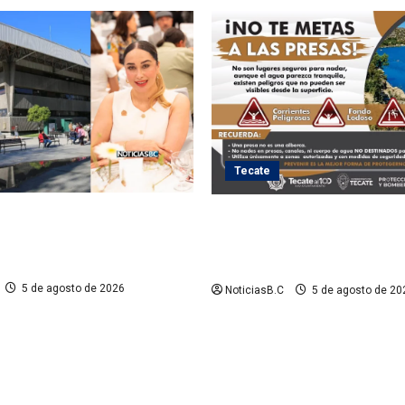
Tecate
de Tijuana inhabilita a cinco
Exhorta Protección Civil de T
ios tras observaciones de la
ingresar a presas y cuerpos 
uperior del Estado
aptos para actividades recrea
5 de agosto de 2026
NoticiasB.C
5 de agosto de 20