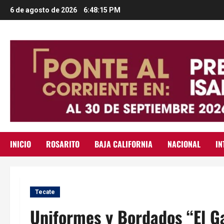
Saltar
6 de agosto de 2026
6:48:16 PM
al
contenido
INICIO
ROSARITO
BAJA CALIFORNIA
NACIONAL
IN
Tecate
Uniformes y Bordados “El G