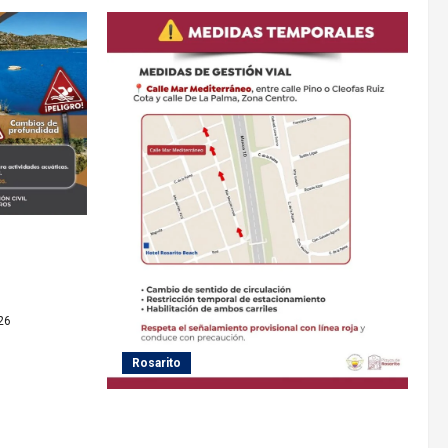
ecate evitar
de agua no
tivas
26
Rosarito
Gobierno de Playas de Rosarito informa
medidas temporales de gestión vial por