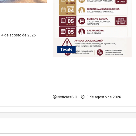
cate brinda atención
contexto de
jornada
4 de agosto de 2026
Tecate
Iniciará Gobierno de Tecate nuevas
obras de infraestructura; se
informa sobre cierres parciales de
vialidades
NoticiasB.C
3 de agosto de 2026