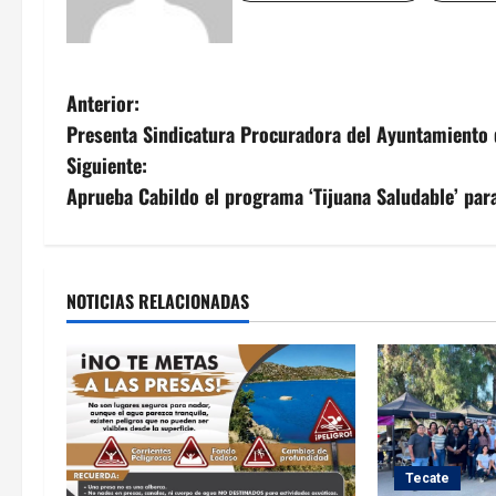
N
Anterior:
Presenta Sindicatura Procuradora del Ayuntamiento d
a
Siguiente:
v
Aprueba Cabildo el programa ‘Tijuana Saludable’ para
e
g
NOTICIAS RELACIONADAS
a
c
i
ó
Tecate