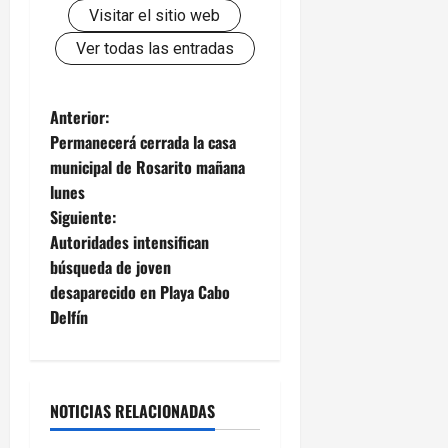
Visitar el sitio web
Ver todas las entradas
N
Anterior:
Permanecerá cerrada la casa
a
municipal de Rosarito mañana
lunes
v
Siguiente:
e
Autoridades intensifican
búsqueda de joven
g
desaparecido en Playa Cabo
Delfín
a
c
i
NOTICIAS RELACIONADAS