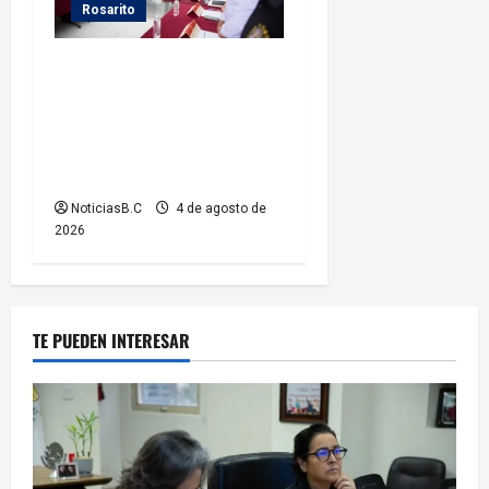
Rosarito
Presidenta Rocío Adame
fortalece la coordinación
institucional durante sesión
del Consejo Municipal de
Paz
NoticiasB.C
4 de agosto de
2026
TE PUEDEN INTERESAR