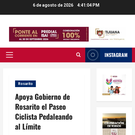
Saltar
6 de agosto de 2026
4:41:04 PM
al
contenido
INSTAGRAM
Menú
principal
Rosarito
Apoya Gobierno de
Rosarito el Paseo
Ciclista Pedaleando
al Límite