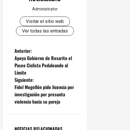
Administrator
Visitar el sitio web
Ver todas las entradas
N
Anterior:
Apoya Gobierno de Rosarito el
a
Paseo Ciclista Pedaleando al
Límite
v
Siguiente:
e
Fidel Mogollón pide licencia por
investigación por presunta
g
violencia hacia su pareja
a
c
NOTICIAS RELACIONADAS