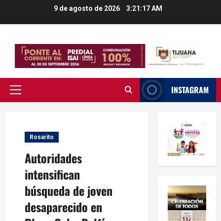
Saltar
9 de agosto de 2026
3:21:18 AM
al
contenido
INSTAGRAM
Menú
principal
Rosarito
Autoridades
intensifican
búsqueda de joven
desaparecido en