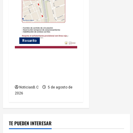
Rosarito
Gobierno de Playas de
Rosarito informa medidas
temporales de gestión vial
por el Baja Beach Fest 2026
NoticiasB.C
5 de agosto de
2026
TE PUEDEN INTERESAR