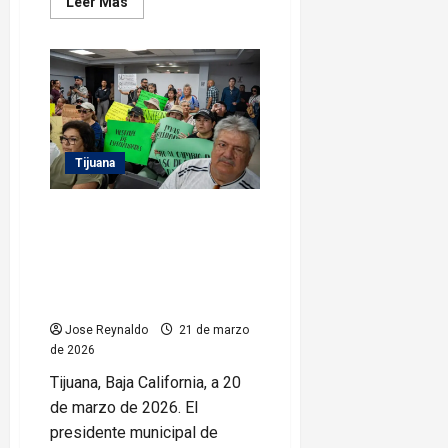
Leer
Leer Más
más
acerca
de
Encabeza
Ismael
Burgueño
la
ceremonia
conmemorativa
del
220
Tijuana
Aniversario
del
natalicio
Atiende Ismael Burgueño a
de
Benito
residentes de Santa Fe y
Juárez
García
acuerdan acciones para mejorar
movilidad y desarrollo de la
zona
Jose Reynaldo
21 de marzo
de 2026
Tijuana, Baja California, a 20
de marzo de 2026. El
presidente municipal de