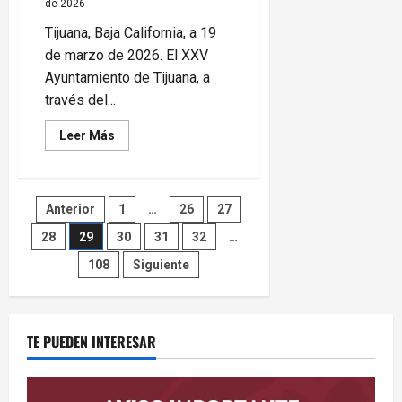
de 2026
Sánchez
Taboada
Tijuana, Baja California, a 19
de marzo de 2026. El XXV
Ayuntamiento de Tijuana, a
través del...
Leer
Leer Más
más
acerca
de
Impulsa
Gobierno
Paginación
Anterior
1
…
26
27
de
Tijuana
el
28
29
30
31
32
…
de
diálogo
para
108
Siguiente
el
entradas
desarrollo
urbano
con
‘Foro
de
TE PUEDEN INTERESAR
Planeación
Urbana’