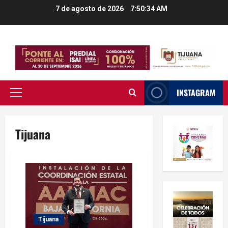
Saltar
7 de agosto de 2026
7:50:34 AM
al
contenido
INSTAGRAM
Menú
principal
Tijuana
Tijuana