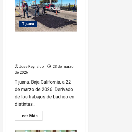
Gobierno
Municipal
alianza
con
Club
Toros
Tijuana
en
beneficio
de
Beneficia Gobierno Municipal a
adultos
cerca de 70 mil tijuanenses con
mayores
trabajos de bacheo en distintas
delegaciones
Jose Reynaldo
23 de marzo
de 2026
Tijuana, Baja California, a 22
de marzo de 2026. Derivado
de los trabajos de bacheo en
distintas...
Leer
Leer Más
más
acerca
de
Beneficia