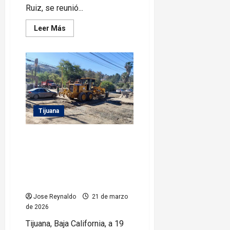
Ruiz, se reunió...
Leer
Leer Más
más
acerca
de
Se
reúne
Ismael
Burgueño
Ruiz
con
el
Presidente
Tijuana
de
CONCANACO
SERVYTUR
Refuerza Gobierno Municipal
acciones de ‘Tijuana: Ciudad
Limpia’ a través de micro
jornadas en La Presa Abelardo
L. Rodríguez y Sánchez Taboada
Jose Reynaldo
21 de marzo
de 2026
Tijuana, Baja California, a 19