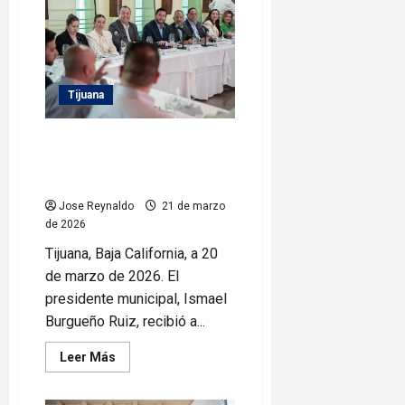
Gobierno
Municipal
a
cerca
de
70
mil
Tijuana
tijuanenses
con
trabajos
Recibe Ismael Burgueño Ruiz a
de
bacheo
comitiva de autoridades electas
en
distintas
de California, Estados Unidos
delegaciones
Jose Reynaldo
21 de marzo
de 2026
Tijuana, Baja California, a 20
de marzo de 2026. El
presidente municipal, Ismael
Burgueño Ruiz, recibió a...
Leer
Leer Más
más
acerca
de