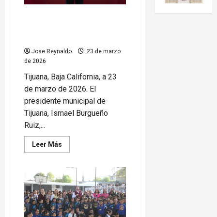
Asume Ismael Burgueño Ruiz
coordinación estatal de la
AALMAC en Baja California
Jose Reynaldo
23 de marzo
de 2026
Tijuana, Baja California, a 23
de marzo de 2026. El
presidente municipal de
Tijuana, Ismael Burgueño
Ruiz,...
Leer
Leer Más
más
acerca
de
Asume
Ismael
Burgueño
Ruiz
coordinación
estatal
de