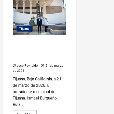
Recibe
Ismael
Burgueño
Ruiz
a
comitiva
de
autoridades
electas
Tijuana
de
California,
Estados
Encabeza Ismael Burgueño la
Unidos
ceremonia conmemorativa del
220 Aniversario del natalicio de
Benito Juárez García
Jose Reynaldo
21 de marzo
de 2026
Tijuana, Baja California, a 21
de marzo de 2026. El
presidente municipal de
Tijuana, Ismael Burgueño
Ruiz,...