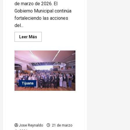
de marzo de 2026. El
Gobierno Municipal continúa
fortaleciendo las acciones
del...
Leer
Leer Más
más
acerca
de
Refuerza
Gobierno
Municipal
acciones
de
‘Tijuana:
Ciudad
Limpia’
Tijuana
a
través
de
Impulsa Gobierno de Tijuana el
micro
jornadas
diálogo para el desarrollo
en
La
urbano con ‘Foro de Planeación
Presa
Urbana’
Abelardo
L.
Jose Reynaldo
21 de marzo
Rodríguez
y