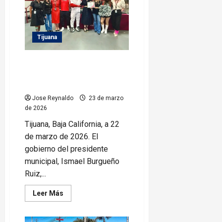
Burgueño
material
para
reforzar
la
Tijuana
infraestructura
en
la
Escuela
Fortalece Gobierno Municipal
Primaria
alianza con Club Toros en
Municipal
‘Club
beneficio de adultos mayores
de
Leones’
Jose Reynaldo
23 de marzo
de 2026
Tijuana, Baja California, a 22
de marzo de 2026. El
gobierno del presidente
municipal, Ismael Burgueño
Ruiz,...
Leer
Leer Más
más
acerca
de
Fortalece