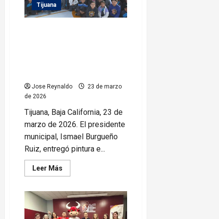
la
Tijuana
AALMAC
en
Baja
Entrega presidente municipal
California
Ismael Burgueño material para
reforzar la infraestructura en la
Escuela Primaria Municipal ‘Club
de Leones’
Jose Reynaldo
23 de marzo
de 2026
Tijuana, Baja California, 23 de
marzo de 2026. El presidente
municipal, Ismael Burgueño
Ruiz, entregó pintura e...
Leer
Leer Más
más
acerca
de
Entrega
presidente
municipal
Ismael