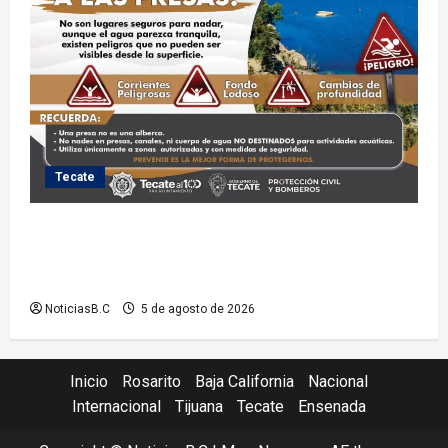
Tecate
Exhorta Protección Civil de Tecate evitar ingresar a
presas y cuerpos de agua no aptos para actividades
recreativas
NoticiasB.C
5 de agosto de 2026
Inicio
Rosarito
Baja California
Nacional
Internacional
Tijuana
Tecate
Ensenada