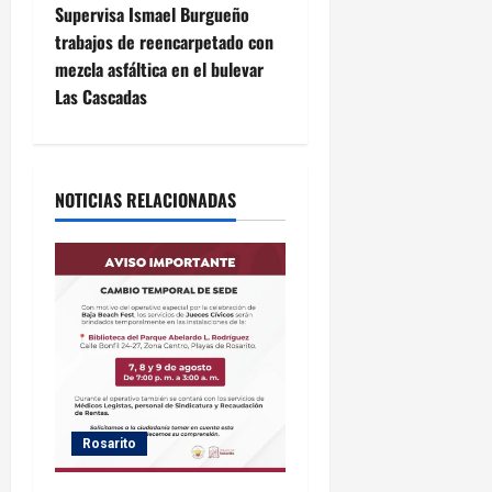
v
Supervisa Ismael Burgueño
e
trabajos de reencarpetado con
mezcla asfáltica en el bulevar
g
Las Cascadas
a
c
NOTICIAS RELACIONADAS
i
ó
n
d
e
Rosarito
e