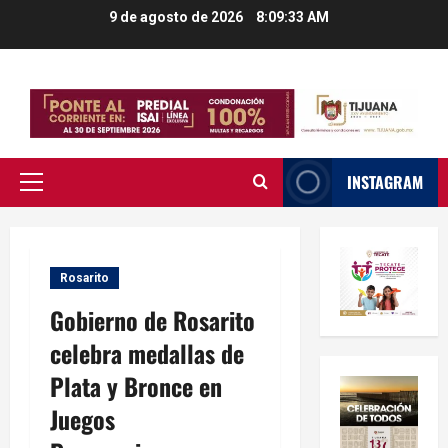
Saltar
9 de agosto de 2026
8:09:34 AM
al
contenido
INSTAGRAM
Menú
principal
Rosarito
Gobierno de Rosarito
celebra medallas de
Plata y Bronce en
Juegos