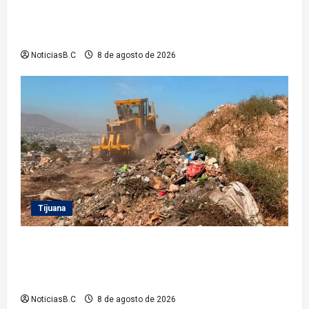
Gobierno de Tecate recupera alberca del Parque
Infantil TecaRoca para el disfrute de miles de
familias tecatenses
NoticiasB.C
8 de agosto de 2026
Tijuana
Beneficia Gobierno Municipal a cerca de 15 mil
personas con acciones del programa ‘Tijuana:
Ciudad Limpia’
NoticiasB.C
8 de agosto de 2026