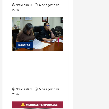
d
NoticiasB.C
6 de agosto de
2026
a
s
Rosarito
Gobierno de Playas de
Rosarito da seguimiento a
gestiones para fortalecer el
servicio eléctrico en el
municipio
NoticiasB.C
5 de agosto de
2026