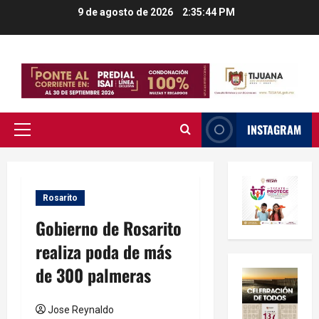
Saltar
9 de agosto de 2026
2:35:45 PM
al
contenido
INSTAGRAM
Menú
principal
Rosarito
Gobierno de Rosarito
realiza poda de más
de 300 palmeras
Jose Reynaldo