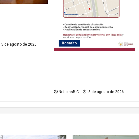
ayas de Rosarito da
 gestiones para
ervicio eléctrico en
Rosarito
5 de agosto de 2026
Gobierno de Playas de Rosarito
informa medidas temporales de
gestión vial por el Baja Beach Fest
2026
NoticiasB.C
5 de agosto de 2026