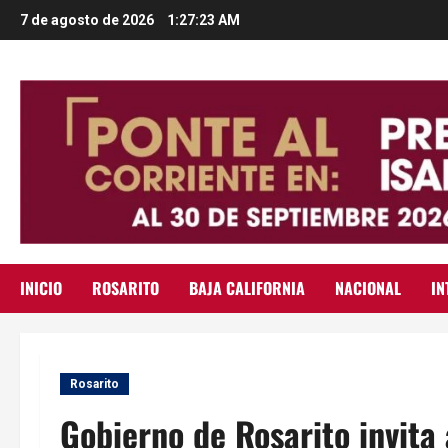
Saltar
7 de agosto de 2026
1:27:24 AM
al
contenido
INICIO
ROSARITO
BAJA CALIFORNIA
NACIONAL
IN
Rosarito
Gobierno de Rosarito invita