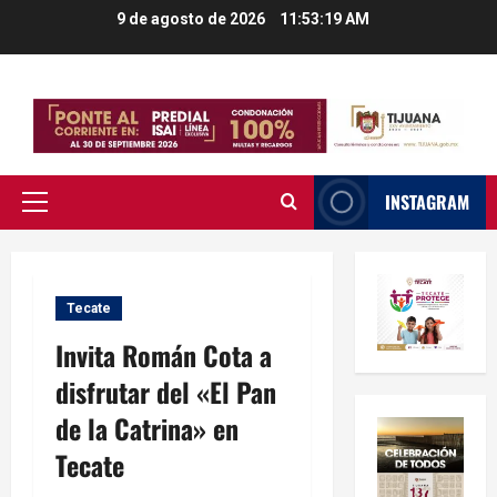
Saltar
9 de agosto de 2026
11:53:20 AM
al
contenido
INSTAGRAM
Menú
principal
Tecate
Invita Román Cota a
disfrutar del «El Pan
de la Catrina» en
Tecate