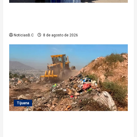
Gobierno de Tecate recupera alberca del Parque
Infantil TecaRoca para el disfrute de miles de
familias tecatenses
NoticiasB.C
8 de agosto de 2026
Tijuana
Beneficia Gobierno Municipal a cerca de 15 mil
personas con acciones del programa ‘Tijuana:
Ciudad Limpia’