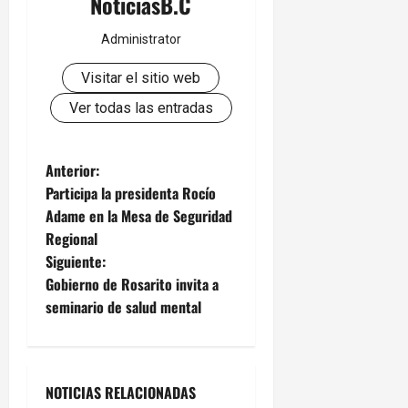
NoticiasB.C
Administrator
Visitar el sitio web
Ver todas las entradas
N
Anterior:
Participa la presidenta Rocío
a
Adame en la Mesa de Seguridad
Regional
v
Siguiente:
e
Gobierno de Rosarito invita a
seminario de salud mental
g
a
NOTICIAS RELACIONADAS
c