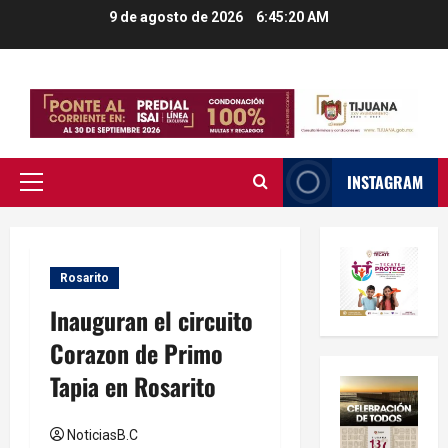
Saltar
9 de agosto de 2026
6:45:21 AM
al
contenido
INSTAGRAM
Menú
principal
Rosarito
Inauguran el circuito
Corazon de Primo
Tapia en Rosarito
NoticiasB.C