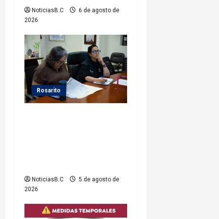
r
NoticiasB.C
6 de agosto de
a
2026
d
a
s
Rosarito
Gobierno de Playas de
Rosarito da seguimiento a
gestiones para fortalecer el
servicio eléctrico en el
municipio
NoticiasB.C
5 de agosto de
2026