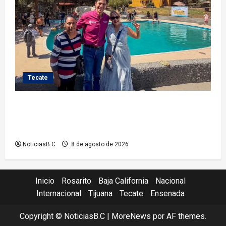
Tecate
Gobierno de Tecate recupera alberca del Parque
Infantil TecaRoca para el disfrute de miles de
familias tecatenses
NoticiasB.C
8 de agosto de 2026
Inicio
Rosarito
Baja California
Nacional
Internacional
Tijuana
Tecate
Ensenada
Copyright © NoticiasB.C
|
MoreNews
por AF themes.