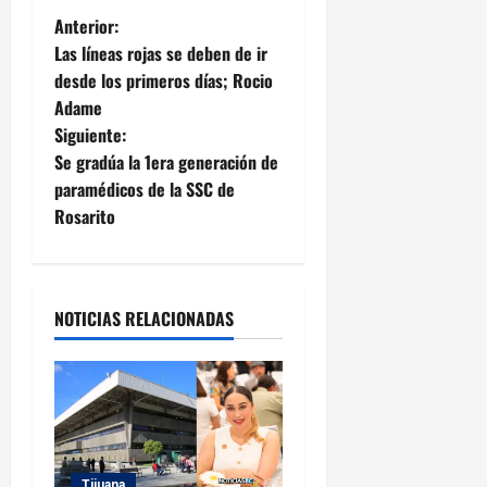
N
Anterior:
Las líneas rojas se deben de ir
a
desde los primeros días; Rocio
Adame
v
Siguiente:
e
Se gradúa la 1era generación de
paramédicos de la SSC de
g
Rosarito
a
c
NOTICIAS RELACIONADAS
i
ó
n
Tijuana