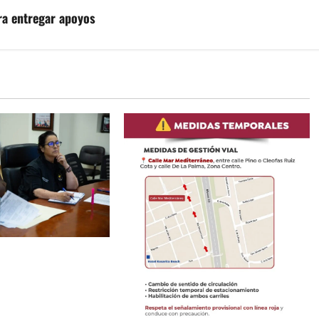
ara entregar apoyos
ayas de Rosarito da
 gestiones para
ervicio eléctrico en