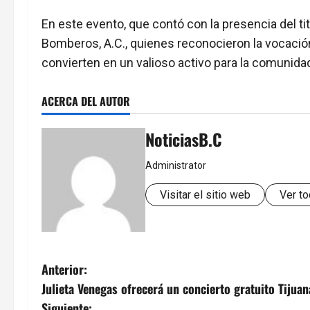
En este evento, que contó con la presencia del tit
Bomberos, A.C., quienes reconocieron la vocació
convierten en un valioso activo para la comunida
ACERCA DEL AUTOR
NoticiasB.C
Administrator
Visitar el sitio web
Ver to
N
Anterior:
Julieta Venegas ofrecerá un concierto gratuito Tijuan
a
Siguiente: