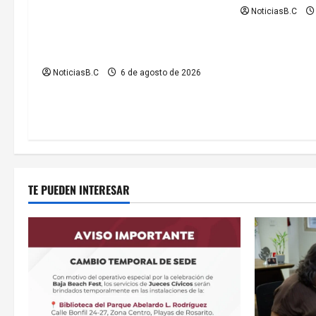
e
NoticiasB.C
informa ubicación temporal de los
n
servicios de Justicia Cívica durante
el Baja Beach Fest 2026
t
NoticiasB.C
6 de agosto de 2026
r
a
d
a
TE PUEDEN INTERESAR
s