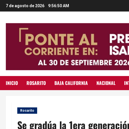
Saltar
7 de agosto de 2026
9:56:52 AM
al
contenido
INICIO
ROSARITO
BAJA CALIFORNIA
NACIONAL
IN
Rosarito
Se gradúa la 1era generació