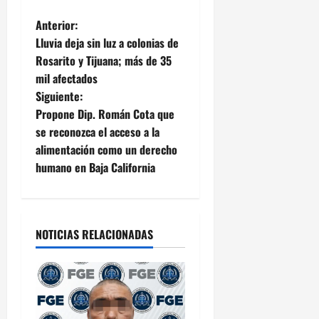
N
Anterior:
Lluvia deja sin luz a colonias de
a
Rosarito y Tijuana; más de 35
mil afectados
v
Siguiente:
e
Propone Dip. Román Cota que
se reconozca el acceso a la
g
alimentación como un derecho
humano en Baja California
a
c
i
NOTICIAS RELACIONADAS
ó
n