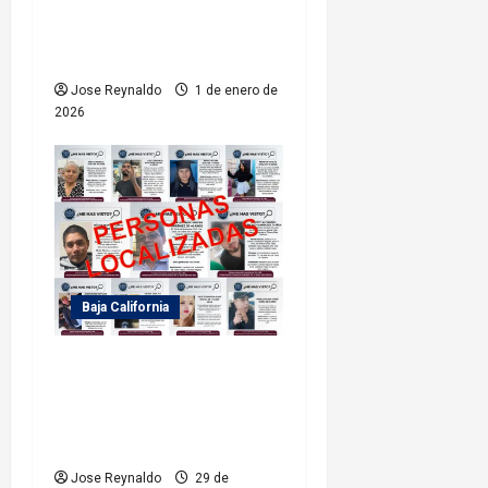
FGE implementa mega
operativo Estatal en
vísperas de Año Nuevo 2026
Jose Reynaldo
1 de enero de
2026
Baja California
Fiscalía General del Estado
localiza a 11 personas
reportadas como
desaparecidas
Jose Reynaldo
29 de