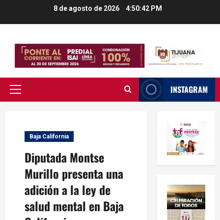
Saltar
8 de agosto de 2026
4:50:43 PM
al
contenido
INSTAGRAM
Menú
principal
Baja California
Diputada Montse
Murillo presenta una
adición a la ley de
salud mental en Baja