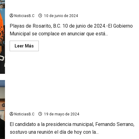
registro
Listo Imder para el Medio Maratón Rosarito 2024
NoticiasB.C
10 de junio de 2024
Playas de Rosarito, B.C. 10 de junio de 2024.-El Gobierno
Municipal se complace en anunciar que está...
Leer
Leer Más
más
acerca
de
Listo
Imder
para
el
Medio
Maratón
Rosarito
2024
Serrano se reúne con la Asociación de Profesionales
Inmobiliarios Rosarito
NoticiasB.C
19 de mayo de 2024
El candidato a la presidencia municipal, Fernando Serrano,
sostuvo una reunión el día de hoy con la...