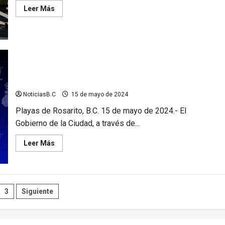
Leer
Leer Más
más
acerca
de
Serrano
se
reúne
con
la
Otorgan 80% de descuento en recargos municipales durante
Asociación
de
el mes de mayo
Profesionales
Inmobiliarios
NoticiasB.C
15 de mayo de 2024
Rosarito
Playas de Rosarito, B.C. 15 de mayo de 2024.- El
Gobierno de la Ciudad, a través de...
Leer
Leer Más
más
acerca
de
Otorgan
80%
de
ación
3
Siguiente
descuento
en
recargos
municipales
durante