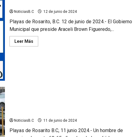
gratuita
NoticiasB.C
12 de junio de 2024
Playas de Rosarito, B.C. 12 de junio de 2024.- El Gobierno
Municipal que preside Araceli Brown Figueredo,...
Leer
Leer Más
más
acerca
de
Invita
Gobierno
de
Rosarito
a
Jornada
de
Esterilización
gratuita
Hombre es atropellado mientras esperaba el transporte en
Rosarito
NoticiasB.C
11 de junio de 2024
Playas de Rosarito B.C, 11 junio 2024.- Un hombre de