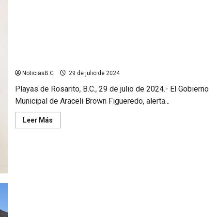
Alerta Gobierno Municipal de falsos notificadores de
Recaudación de Rentas
NoticiasB.C
29 de julio de 2024
Playas de Rosarito, B.C., 29 de julio de 2024.- El Gobierno
Municipal de Araceli Brown Figueredo, alerta...
Leer
Leer Más
más
acerca
de
Alerta
Gobierno
Municipal
de
falsos
notificadores
de
Recaudación
de
Rentas
Rescatan cuerpo de menor extraviado en fosa abierta en