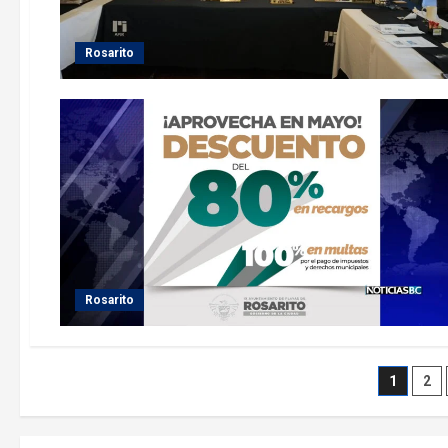
Rosarito
Rosarito
Pagin
1
2
de