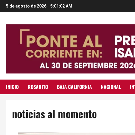
Saltar
5 de agosto de 2026
5:01:04 AM
al
contenido
INICIO
ROSARITO
BAJA CALIFORNIA
NACIONAL
IN
noticias al momento