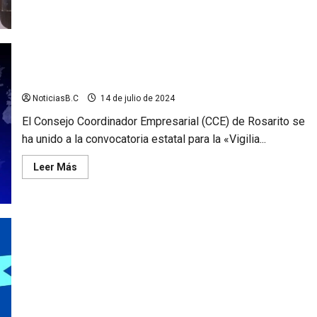
acerca
de
Rosarito
entrega
primera
acta
de
nacimiento
CCE de Rosarito invita a la «Vigilia por la Seguridad»
rectificada
a
NoticiasB.C
14 de julio de 2024
menor
transgénero
El Consejo Coordinador Empresarial (CCE) de Rosarito se
ha unido a la convocatoria estatal para la «Vigilia...
Leer
Leer Más
más
acerca
de
CCE
de
Rosarito
invita
a
la
«Vigilia
por
la
Seguridad»
Invita Gobierno de Rosarito a Jornada de Esterilización