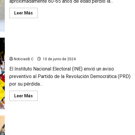
aproximadamente 60-65 años de edad perdió la...
Leer
Leer Más
más
acerca
de
Hombre
es
atropellado
mientras
esperaba
INE notifica a PRD pérdida de registro
el
transporte
en
NoticiasB.C
10 de junio de 2024
Rosarito
El Instituto Nacional Electoral (INE) envió un aviso
preventivo al Partido de la Revolución Democrática (PRD)
por su pérdida...
Leer
Leer Más
más
acerca
de
INE
notifica
a
PRD
pérdida
de