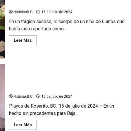
Ensenada
NoticiasB.C
16 de julio de 2024
En un trágico suceso, el cuerpo de un niño de 6 años que
había sido reportado como...
Leer
Leer Más
más
acerca
de
Rescatan
cuerpo
de
menor
extraviado
en
fosa
Rosarito entrega primera acta de nacimiento rectificada a
abierta
menor transgénero
en
Ensenada
NoticiasB.C
16 de julio de 2024
Playas de Rosarito, BC., 15 de julio de 2024 – En un
hecho sin precedentes para Baja...
Leer
Leer Más
más