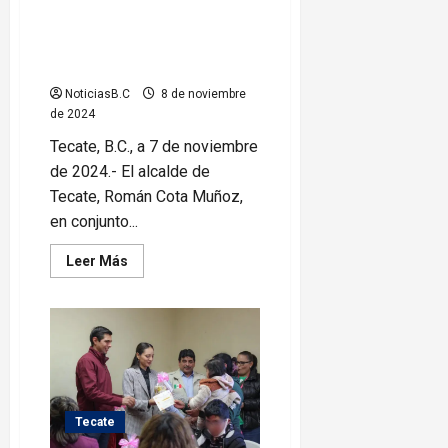
Reactivan en Tecate la
regularización de vehículos
extranjeros
NoticiasB.C
8 de noviembre
de 2024
Tecate, B.C., a 7 de noviembre
de 2024.- El alcalde de
Tecate, Román Cota Muñoz,
en conjunto...
Leer
Leer Más
más
acerca
de
Reactivan
en
Tecate
la
regularización
de
vehículos
extranjeros
Tecate