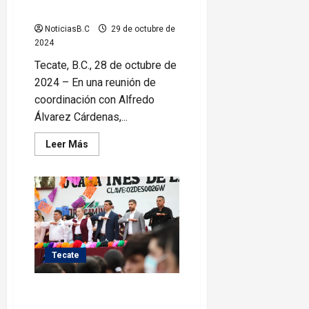
beneficio de Tecate
NoticiasB.C
29 de octubre de
2024
Tecate, B.C., 28 de octubre de
2024 – En una reunión de
coordinación con Alfredo
Álvarez Cárdenas,...
Leer
Leer Más
más
acerca
de
Refuerza
Román
Cota
coordinación
con
estado
en
beneficio
Tecate
de
Tecate
Promueve Román Cota valores
cívicos entre estudiantes de