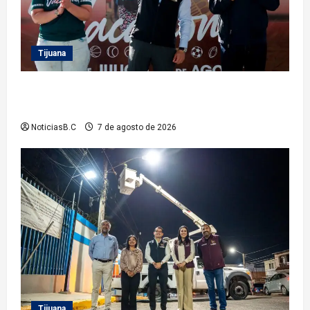
Tijuana
Clausura alcalde Abdiel Gutiérrez Coronado ‘Plan
Vacacional IMDET 2026’
NoticiasB.C
7 de agosto de 2026
Tijuana