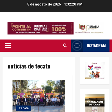
Saltar
8 de agosto de 2026
1:32:21 PM
al
contenido
INSTAGRAM
Menú
principal
noticias de tecate
Tecate