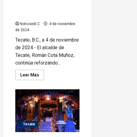
Inaugura Román Cota obra
escolar de «La escuela es
nuestra»
NoticiasB.C
4 de noviembre
de 2024
Tecate, B.C., a 4 de noviembre
de 2024.- El alcalde de
Tecate, Román Cota Muñoz,
continúa reforzando...
Leer
Leer Más
más
acerca
de
Inaugura
Román
Cota
obra
escolar
de
«La
escuela
Tecate
es
nuestra»