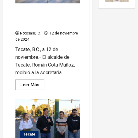
Fortalece Román Cota
coordinación para promover
Tecate
NoticiasB.C
12 de noviembre
de 2024
Tecate, B.C., a 12 de
noviembre.- El alcalde de
Tecate, Román Cota Muñoz,
recibió a la secretaria...
Leer
Leer Más
más
acerca
de
Fortalece
Román
Cota
coordinación
para
promover
Tecate
Tecate