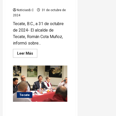
Tecate
NoticiasB.C
31 de octubre de
2024
Tecate, B.C., a 31 de octubre
de 2024- El alcalde de
Tecate, Román Cota Muñoz,
informó sobre...
Leer
Leer Más
más
acerca
de
Presenta
Román
Cota
acciones
en
beneficio
de
las
Tecate
mujeres
de
Tecate
Refuerza Román Cota
coordinación con estado en