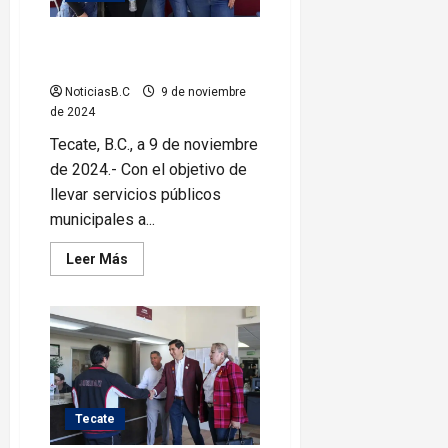
Realiza Román Cota jornada de
servicios en Col. Rincón Tecate
NoticiasB.C
9 de noviembre
de 2024
Tecate, B.C., a 9 de noviembre
de 2024.- Con el objetivo de
llevar servicios públicos
municipales a...
Leer
Leer Más
más
acerca
de
Realiza
Román
Cota
jornada
de
servicios
en
Col.
Tecate
Rincón
Tecate