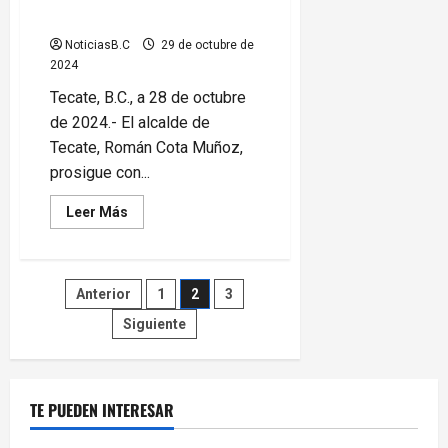
Tecate
NoticiasB.C
29 de octubre de
2024
Tecate, B.C., a 28 de octubre
de 2024.- El alcalde de
Tecate, Román Cota Muñoz,
prosigue con...
Leer
Leer Más
más
acerca
de
Promueve
Román
Paginación
Anterior
1
2
3
Cota
valores
cívicos
Siguiente
de
entre
estudiantes
de
entradas
Tecate
TE PUEDEN INTERESAR