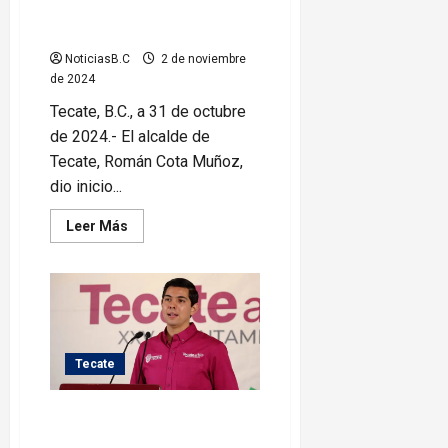
Arranca Román Cota festejos
del Pan de la Catrina en Tecate
NoticiasB.C
2 de noviembre
de 2024
Tecate, B.C., a 31 de octubre
de 2024.- El alcalde de
Tecate, Román Cota Muñoz,
dio inicio...
Leer
Leer Más
más
acerca
de
Arranca
Román
Cota
festejos
del
Pan
de
Tecate
la
Catrina
en
Presenta Román Cota acciones
Tecate
en beneficio de las mujeres de