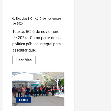
Fortalece Román Cota apoyo a
madres de familia de Tecate
NoticiasB.C
7 de noviembre
de 2024
Tecate, BC, 6 de noviembre
de 2024.- Como parte de una
política pública integral para
asegurar que...
Leer
Leer Más
más
acerca
de
Fortalece
Román
Cota
apoyo
a
madres
de
familia
Tecate
de
Tecate