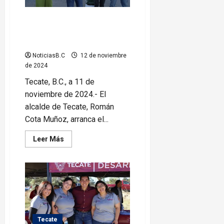
Arranca Román Cota con
recuperación de espacios en
Tecate
NoticiasB.C
12 de noviembre
de 2024
Tecate, B.C., a 11 de
noviembre de 2024.- El
alcalde de Tecate, Román
Cota Muñoz, arranca el...
Leer
Leer Más
más
acerca
de
Arranca
Román
Cota
con
recuperación
de
espacios
en
Tecate
Tecate