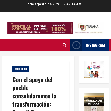
Saltar
7 de agosto de 2026
9:42:15 AM
al
contenido
INSTAGRAM
Menú
principal
Rosarito
Con el apoyo del
pueblo
consolidaremos la
transformación: