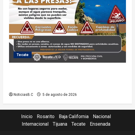
Tecate
Exhorta Protección Civil de Tecate evitar ingresar a
presas y cuerpos de agua no aptos para actividades
recreativas
NoticiasB.C
5 de agosto de 2026
Inicio
Rosarito
Baja California
Nacional
Internacional
Tijuana
Tecate
Ensenada