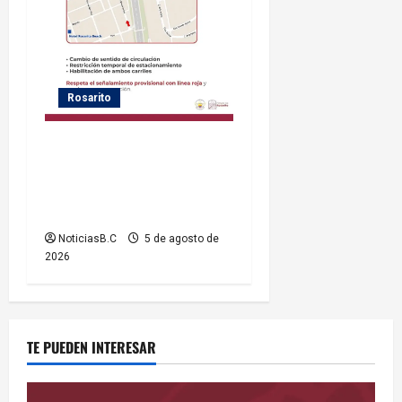
Rosarito
Gobierno de Playas de
Rosarito informa medidas
temporales de gestión vial
por el Baja Beach Fest 2026
NoticiasB.C
5 de agosto de
2026
TE PUEDEN INTERESAR