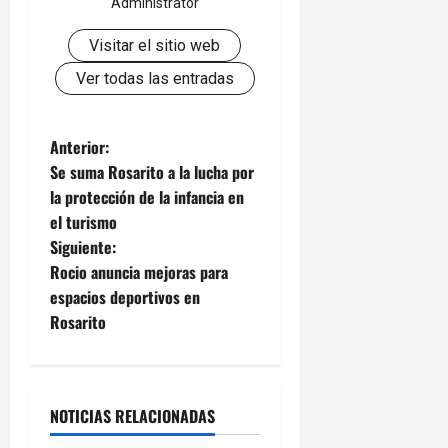
Administrator
Visitar el sitio web
Ver todas las entradas
N
Anterior:
Se suma Rosarito a la lucha por
a
la protección de la infancia en
el turismo
v
Siguiente:
e
Rocio anuncia mejoras para
espacios deportivos en
g
Rosarito
a
c
NOTICIAS RELACIONADAS