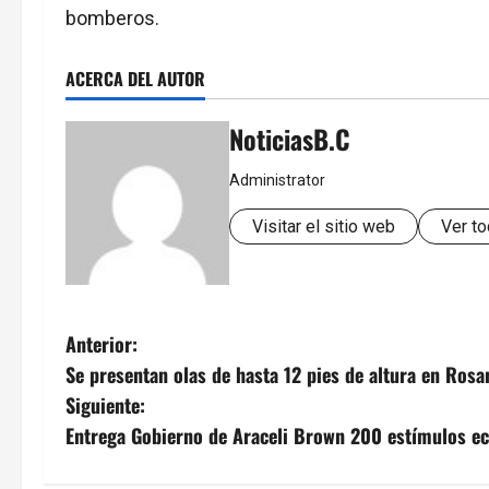
bomberos.
ACERCA DEL AUTOR
NoticiasB.C
Administrator
Visitar el sitio web
Ver to
N
Anterior:
Se presentan olas de hasta 12 pies de altura en Rosa
a
Siguiente:
v
Entrega Gobierno de Araceli Brown 200 estímulos ec
e