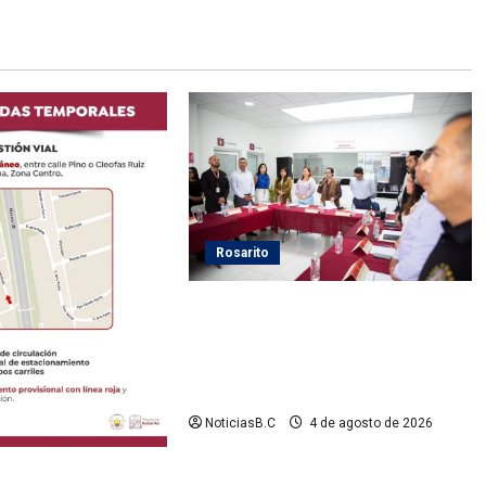
Rosarito
Presidenta Rocío Adame fortalece
la coordinación institucional
durante sesión del Consejo
Municipal de Paz
NoticiasB.C
4 de agosto de 2026
layas de Rosarito