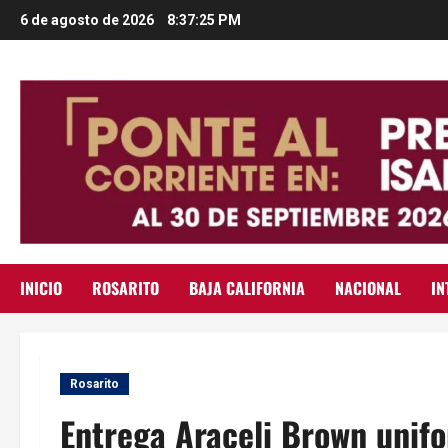
Saltar
6 de agosto de 2026
8:37:26 PM
al
contenido
INICIO
ROSARITO
BAJA CALIFORNIA
NACIONAL
IN
Rosarito
Entrega Araceli Brown unif