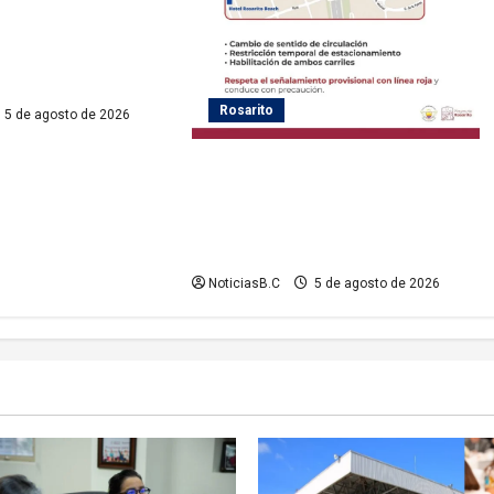
ayas de Rosarito da
 gestiones para
ervicio eléctrico en
Rosarito
5 de agosto de 2026
Gobierno de Playas de Rosarito
informa medidas temporales de
gestión vial por el Baja Beach Fest
2026
NoticiasB.C
5 de agosto de 2026