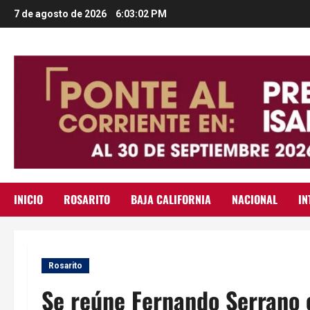
Saltar
7 de agosto de 2026
6:03:03 PM
al
contenido
INICIO
ROSARITO
BAJA CALIFORNIA
NACIONAL
IN
Rosarito
Se reúne Fernando Serrano 