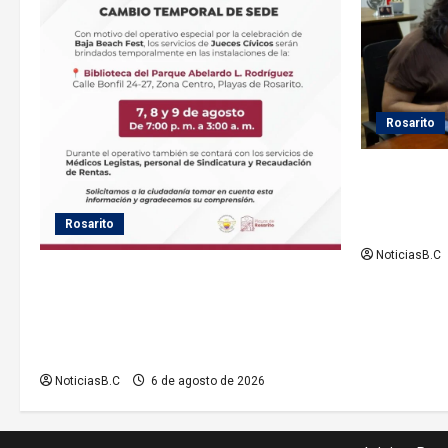
Rosarito
Gobierno de
seguimiento
el servicio 
Rosarito
NoticiasB.C
Gobierno de Playas de Rosarito informa
ubicación temporal de los servicios de
Justicia Cívica durante el Baja Beach
Fest 2026
NoticiasB.C
6 de agosto de 2026