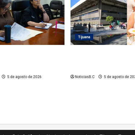
Tijuana
 Playas de Rosarito da
Sindicatura de Tijuana inhabi
 a gestiones para fortalecer
exfuncionarios tras observac
eléctrico en el municipio
Auditoría Superior del Estad
5 de agosto de 2026
NoticiasB.C
5 de agosto de 20