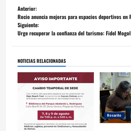
N
Anterior:
Rocio anuncia mejoras para espacios deportivos en 
a
Siguiente:
v
Urge recuperar la confianza del turismo: Fidel Mogol
e
g
NOTICIAS RELACIONADAS
a
c
i
ó
Rosarito
n