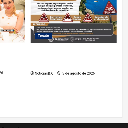
Tecate
lita a cinco
Exhorta Protección Civil de Tecate evitar
iones de la
ingresar a presas y cuerpos de agua no
o
aptos para actividades recreativas
26
NoticiasB.C
5 de agosto de 2026