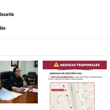
Rosarito
lón