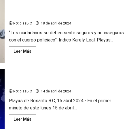
“No vamos a permitir las extorsiones en Rosarito”; Karely
Leal
NoticiasB.C
18 de abril de 2024
“Los ciudadanos se deben sentir seguros y no inseguros
con el cuerpo policiaco”: Indico Karely Leal. Playas...
Leer
Leer Más
más
acerca
de
“No
vamos
a
permitir
Dan inicio las campañas electorales en Rosarito
las
extorsiones
en
NoticiasB.C
14 de abril de 2024
Rosarito”;
Karely
Playas de Rosarito B.C, 15 abril 2024.- En el primer
Leal
minuto de este lunes 15 de abril,...
Leer
Leer Más
más
acerca