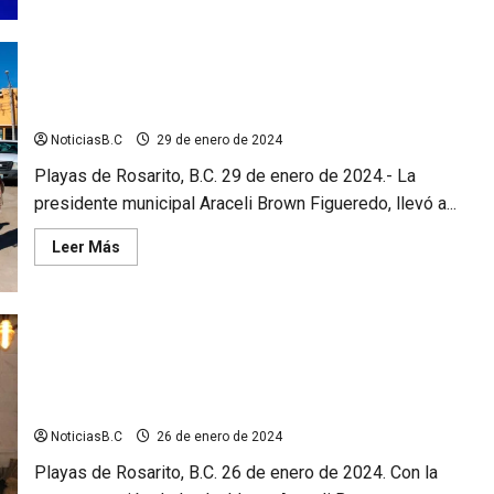
de
Dan
inicio
las
campañas
Supervisa Araceli Brown avance de obra de Subdelegación de
electorales
en
Seguridad Ciudadana en Real de Rosarito
Rosarito
NoticiasB.C
29 de enero de 2024
Playas de Rosarito, B.C. 29 de enero de 2024.- La
presidente municipal Araceli Brown Figueredo, llevó a...
Leer
Leer Más
más
acerca
de
Supervisa
Araceli
Brown
avance
de
Toma protesta Gobierno de Rosarito a la nueva Mesa Directiva
obra
de
de Cotuco
Subdelegación
de
NoticiasB.C
26 de enero de 2024
Seguridad
Ciudadana
Playas de Rosarito, B.C. 26 de enero de 2024. Con la
en
Real