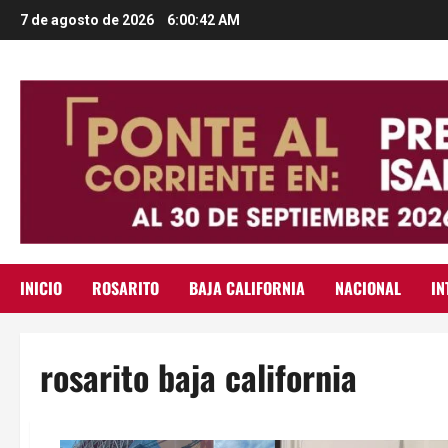
Saltar
7 de agosto de 2026
6:00:43 AM
al
contenido
INICIO
ROSARITO
BAJA CALIFORNIA
NACIONAL
IN
rosarito baja california