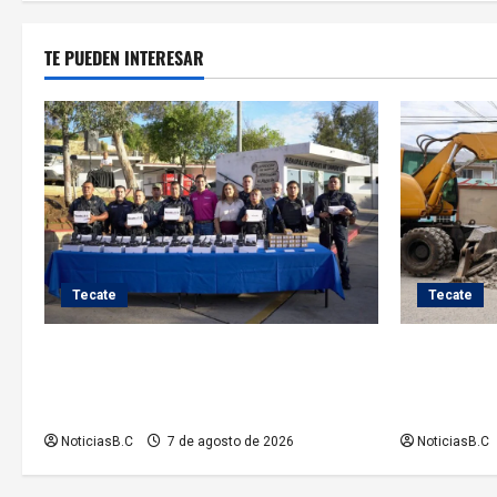
entradas
TE PUEDEN INTERESAR
Tecate
Tecate
Fortalece Román Cota a la Policía
Roman Cota
Municipal con 28 nuevos equipos de
en Jardines
radiocomunicación
hidráulico
NoticiasB.C
7 de agosto de 2026
NoticiasB.C