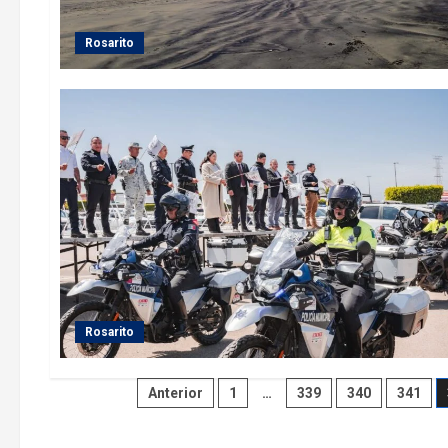
Rosarito
Rosarito
Paginación
Anterior
1
…
339
340
341
de