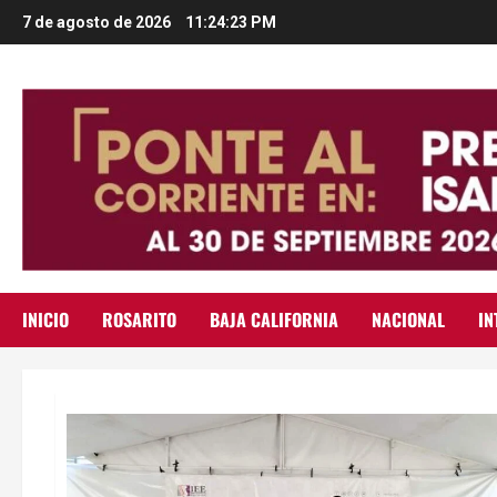
Saltar
7 de agosto de 2026
11:24:24 PM
al
contenido
INICIO
ROSARITO
BAJA CALIFORNIA
NACIONAL
IN