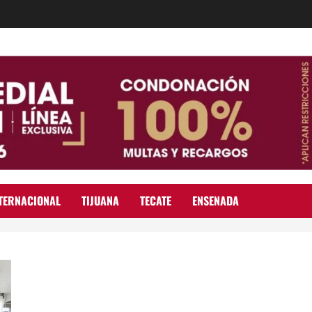
TERNACIONAL
TIJUANA
TECATE
ENSENADA
Se registra Fernando Serrano como candidato del PRI en
Rosarito