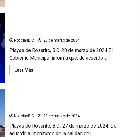
de
Recibe
Cruz
Roja
Rosarito
donación
Informa Ayuntamiento de Rosarito lluvias para el fin de
de
ambulancia
semana
por
parte
NoticiasB.C
28 de marzo de 2024
de
la
Playas de Rosarito, B.C. 28 de marzo de 2024 El
empresa
Hyundai
Gobierno Municipal informa que, de acuerdo a...
Leer
Leer Más
más
acerca
de
Informa
Ayuntamiento
de
Rosarito
2 playas de Rosarito aptas para uso recreativo; Gobierno
lluvias
Municipal
para
el
NoticiasB.C
28 de marzo de 2024
fin
de
semana
Playas de Rosarito, B.C., 27 de marzo de 2024. De
acuerdo al monitoreo de la calidad del...