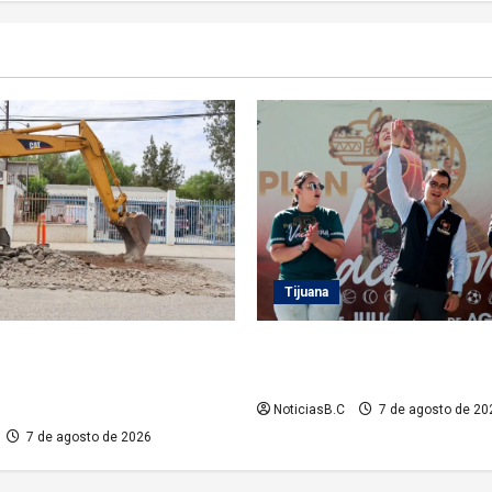
Tijuana
 atiende demanda histórica
Clausura alcalde Abdiel Gutié
 del Río con obra de concreto
Coronado ‘Plan Vacacional I
NoticiasB.C
7 de agosto de 20
7 de agosto de 2026