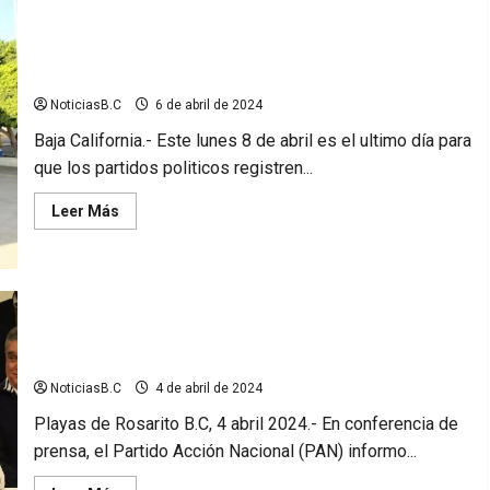
ahogado
en
el
Este lunes se registran candidatos a las presidencias
Km.38
en
municipales
Rosarito
NoticiasB.C
6 de abril de 2024
Baja California.- Este lunes 8 de abril es el ultimo día para
que los partidos politicos registren...
Leer
Leer Más
más
acerca
de
Este
lunes
se
registran
PAN en Rosarito no tendrá candidato; apoyaran a candidato
candidatos
a
del PRI
las
presidencias
NoticiasB.C
4 de abril de 2024
municipales
Playas de Rosarito B.C, 4 abril 2024.- En conferencia de
prensa, el Partido Acción Nacional (PAN) informo...