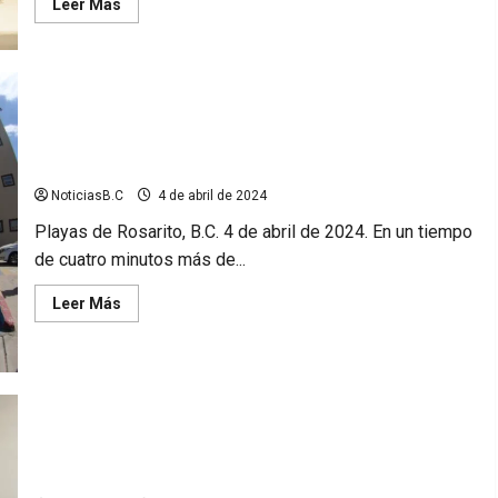
Leer
Leer Más
más
acerca
de
PAN
en
Rosarito
no
tendrá
Participa Gobierno Municipal en el Macro Simulacro Estatal de
candidato;
apoyaran
Sismo 2024
a
candidato
NoticiasB.C
4 de abril de 2024
del
PRI
Playas de Rosarito, B.C. 4 de abril de 2024. En un tiempo
de cuatro minutos más de...
Leer
Leer Más
más
acerca
de
Participa
Gobierno
Municipal
en
el
Macro
Declara Gobierno de Rosarito Alerta por lluvias sábado y
Simulacro
domingo
Estatal
de