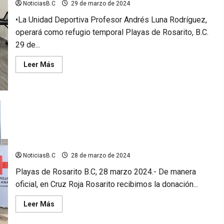
Sismo
NoticiasB.C
29 de marzo de 2024
2024
•La Unidad Deportiva Profesor Andrés Luna Rodríguez,
operará como refugio temporal Playas de Rosarito, B.C.
29 de...
Leer
Leer Más
más
acerca
de
Declara
Gobierno
de
Rosarito
Alerta
por
Recibe Cruz Roja Rosarito donación de ambulancia por parte
lluvias
de la empresa Hyundai
sábado
y
domingo
NoticiasB.C
28 de marzo de 2024
Playas de Rosarito B.C, 28 marzo 2024.- De manera
oficial, en Cruz Roja Rosarito recibimos la donación...
Leer
Leer Más
más
acerca