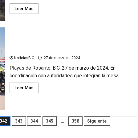
Leer
Leer Más
más
acerca
de
2
playas
de
Rosarito
aptas
para
Arranca Gobierno de Rosarito Operativo Semana Santa 2024
uso
recreativo;
NoticiasB.C
27 de marzo de 2024
Gobierno
Municipal
Playas de Rosarito, B.C. 27 de marzo de 2024. En
coordinación con autoridades que integran la mesa...
Leer
Leer Más
más
acerca
de
Arranca
Gobierno
de
Rosarito
342
343
344
345
…
358
Siguiente
Operativo
Semana
Santa
2024