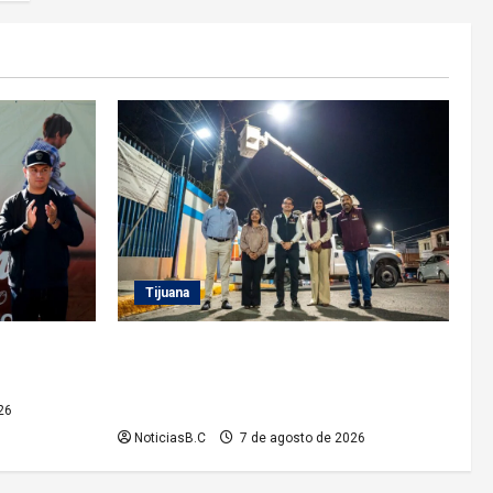
Tijuana
rrez
Supervisa alcalde Abdiel Gutiérrez
MDET 2026’
Coronado Sendero Seguro en la colonia
Mariano Matamoros
26
NoticiasB.C
7 de agosto de 2026