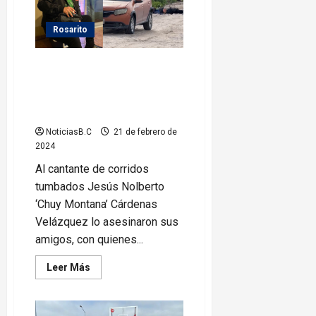
a
Bomberos
Rosarito
Rosarito
Chuy Montana fue asesinado
por sus amigos; no les gustó
que cantará canciones
románticas
NoticiasB.C
21 de febrero de
2024
Al cantante de corridos
tumbados Jesús Nolberto
‘Chuy Montana’ Cárdenas
Velázquez lo asesinaron sus
amigos, con quienes...
Leer
Leer Más
más
acerca
de
Chuy
Montana