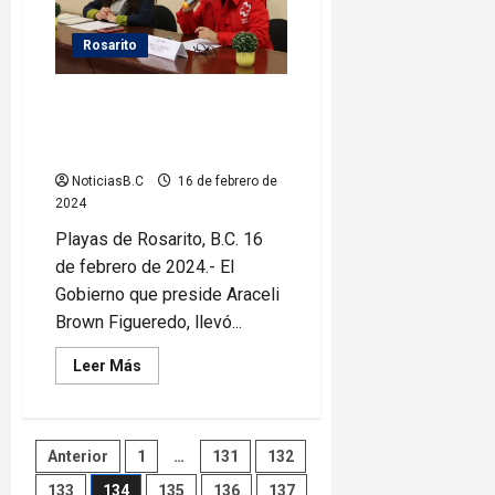
a
presidente
municipal
Rosarito
en
Rosarito
Imparte Gobierno platica a
comunidad extranjera con Cruz
Roja Rosarito
NoticiasB.C
16 de febrero de
2024
Playas de Rosarito, B.C. 16
de febrero de 2024.- El
Gobierno que preside Araceli
Brown Figueredo, llevó...
Leer
Leer Más
más
acerca
de
Imparte
Gobierno
Paginación
Anterior
1
…
131
132
platica
a
comunidad
133
134
135
136
137