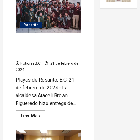
Rosarito
Entrega Araceli Brown equipo
de gala a Escolta de Bandera y
Bandas de Guerra
NoticiasB.C
21 de febrero de
2024
Playas de Rosarito, B.C. 21
de febrero de 2024.- La
alcaldesa Araceli Brown
Figueredo hizo entrega de...
Leer
Leer Más
más
acerca
de
Entrega
Araceli