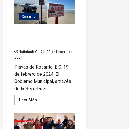
Xavi,
Kali
Uchis
y
Fuerza
Rosarito
Regida
en
el
Exhorta Gobierno deRosarito a
Baja
no ingresar al mar por alto
Beach
Fest
oleaje
2024
NoticiasB.C
20 de febrero de
2024
Playas de Rosarito, B.C. 19
de febrero de 2024. El
Gobierno Municipal, a través
de la Secretaría...
Leer
Leer Más
más
acerca
de
Exhorta
Gobierno
deRosarito
a