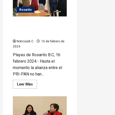
no
ingresar
al
Rosarito
mar
por
alto
PAN-PRI sin definir candidato a
oleaje
presidente municipal en
Rosarito
NoticiasB.C
16 de febrero de
2024
Playas de Rosarito B.C, 16
febrero 2024.- Hasta el
momento la alianza entre el
PRI-PAN no han...
Leer
Leer Más
más
acerca
de
PAN-
PRI
sin
definir
candidato