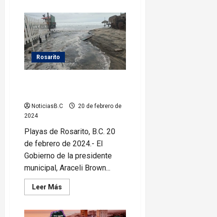
acerca
de
Entrega
Araceli
Brown
uniformes
al
Heroico
Cuerpo
Rosarito
de
Bomberos
Se presentan olas de hasta 12
pies de altura en Rosarito
NoticiasB.C
20 de febrero de
2024
Playas de Rosarito, B.C. 20
de febrero de 2024.- El
Gobierno de la presidente
municipal, Araceli Brown...
Leer
Leer Más
más
acerca
de
Se