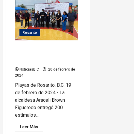
fue
asesinado
por
sus
amigos;
no
les
Rosarito
gustó
que
cantará
canciones
Entrega Gobierno de Araceli
románticas
Brown 200 estímulos
económicos a universitarios
NoticiasB.C
20 de febrero de
2024
Playas de Rosarito, B.C. 19
de febrero de 2024.- La
alcaldesa Araceli Brown
Figueredo entregó 200
estímulos...
Leer
Leer Más
más