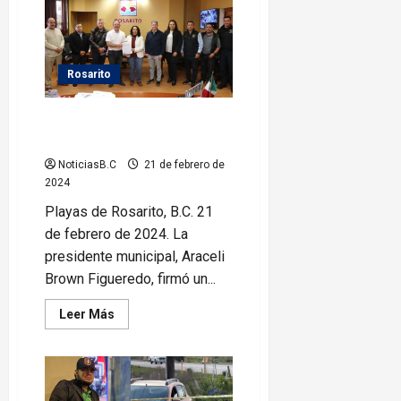
Brown
equipo
de
gala
a
Escolta
Rosarito
de
Bandera
y
Firman convenio para fortalecer
Bandas
de
a Bomberos Rosarito
Guerra
NoticiasB.C
21 de febrero de
2024
Playas de Rosarito, B.C. 21
de febrero de 2024. La
presidente municipal, Araceli
Brown Figueredo, firmó un...
Leer
Leer Más
más
acerca
de
Firman
convenio
para
fortalecer