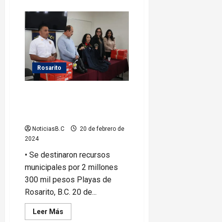
acerca
de
Entrega
Gobierno
de
Araceli
Brown
200
estímulos
económicos
Rosarito
a
universitarios
Entrega Araceli Brown
uniformes al Heroico Cuerpo de
Bomberos
NoticiasB.C
20 de febrero de
2024
• Se destinaron recursos
municipales por 2 millones
300 mil pesos Playas de
Rosarito, B.C. 20 de...
Leer
Leer Más
más