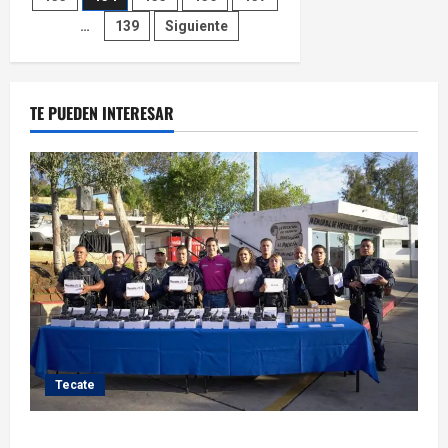
de
extranjera
con
…
139
Siguiente
Cruz
entradas
Roja
Rosarito
TE PUEDEN INTERESAR
Tecate
Fortalece Román Cota a la Policía Municipal con 28